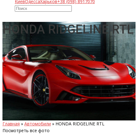
Киев
Одесса
Харьков
+38 (098) 8917070
HONDA RIDGELINE RTL
Главная
»
Автомобили
»
HONDA RIDGELINE RTL
Посмотреть все фото