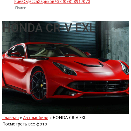
Киев
Одесса
Харьков
+38 (098) 8917070
HONDA CR-V EXL
Главная
»
Автомобили
»
HONDA CR-V EXL
Посмотреть все фото