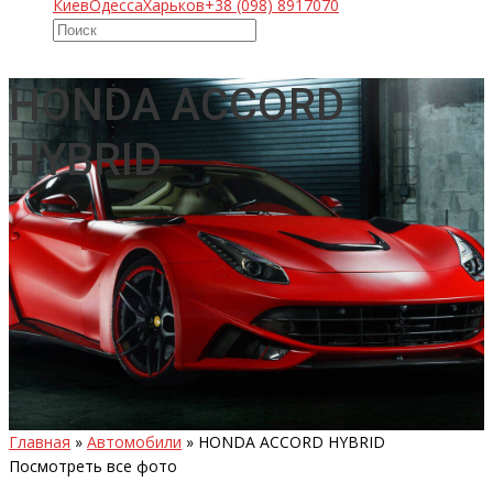
Киев
Одесса
Харьков
+38 (098) 8917070
HONDA ACCORD
HYBRID
Главная
»
Автомобили
»
HONDA ACCORD HYBRID
Посмотреть все фото