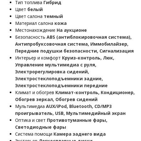
Тип топлива
Гибрид
Цвет
белый
Цвет салона
темный
Материал салона
кожа
Местонахождение
На аукционе
Безопасность
ABS (антиблокировочная система),
Антипробуксовочная система, Иммобилайзер,
Передние подушки безопасности, Сигнализация
Интерьер и комфорт
Круиз-контроль, Люк,
Управление мультимедиа с руля,
Электрорегулировка сидений,
Электростеклоподъемники задние,
Электростеклоподъемники передние
Климат и обогрев
Климат-контроль, Кондиционер,
Обогрев зеркал, Обогрев сидений
Мультимедиа
AUX/iPod, Bluetooth, CD/MP3
проигрыватель, USB, Мультимедийный экран
Оптика и свет
Противотуманные фары,
Светодиодные фары
Система помощи
Камера заднего вида
Экстерьер
Легкосплавные диски