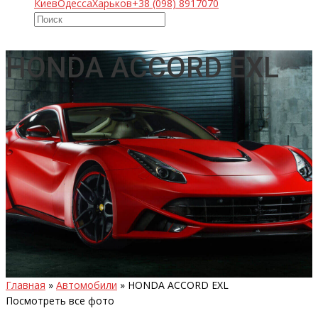
Киев
Одесса
Харьков
+38 (098) 8917070
HONDA ACCORD EXL
Главная
»
Автомобили
»
HONDA ACCORD EXL
Посмотреть все фото