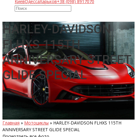
Киев
Одесса
Харьков
+38 (098) 8917070
HARLEY-DAVIDSON
FLHXS 115TH
ANNIVERSARY STREET
GLIDE SPECIAL
Главная
»
Мотоциклы
»
HARLEY-DAVIDSON FLHXS 115TH
ANNIVERSARY STREET GLIDE SPECIAL
Посмотреть все фото