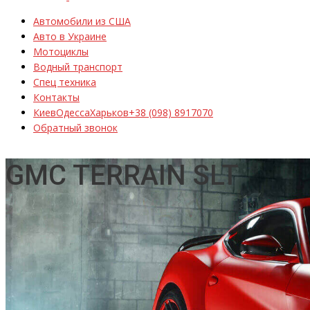
Автомобили из США
Авто в Украине
Мотоциклы
Водный транспорт
Спец техника
Контакты
Киев
Одесса
Харьков
+38 (098) 8917070
Обратный звонок
GMC TERRAIN SLT