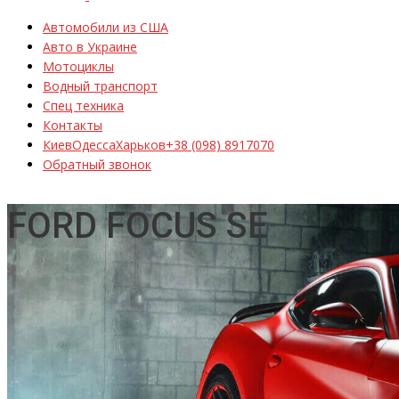
Автомобили из США
Авто в Украине
Мотоциклы
Водный транспорт
Спец техника
Контакты
Киев
Одесса
Харьков
+38 (098) 8917070
Обратный звонок
FORD FOCUS SE