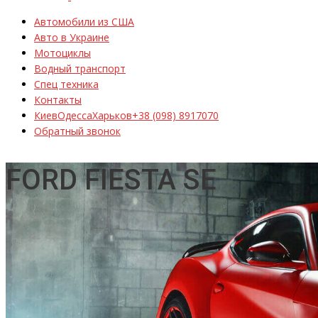
Автомобили из США
Авто в Украине
Мотоциклы
Водный транспорт
Спец техника
Контакты
Киев
Одесса
Харьков
+38 (098) 8917070
Обратный звонок
FORD FIESTA SE