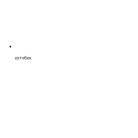
хэтчбек