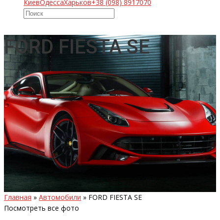
Киев
Одесса
Харьков
+38 (098) 8917070
FORD FIESTA SE
Главная
»
Автомобили
»
FORD FIESTA SE
Посмотреть все фото