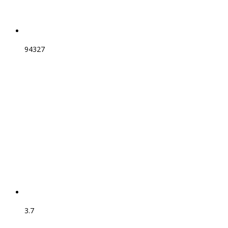
94327
3.7