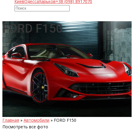
Киев
Одесса
Харьков
+38 (098) 8917070
FORD F150
Главная
»
Автомобили
»
FORD F150
Посмотреть все фото