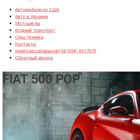
Автомобили из США
Авто в Украине
Мотоциклы
Водный транспорт
Спец техника
Контакты
Киев
Одесса
Харьков
+38 (098) 8917070
Обратный звонок
FIAT 500 POP