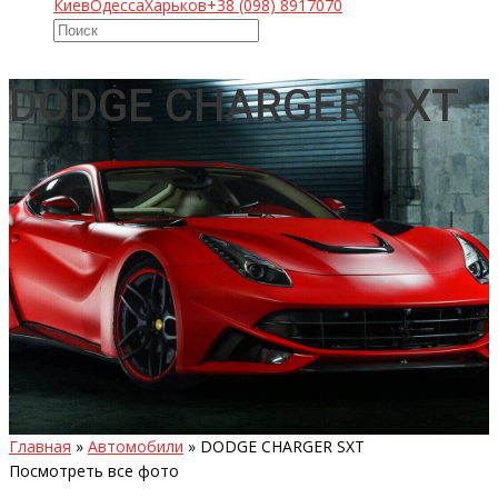
Киев
Одесса
Харьков
+38 (098) 8917070
DODGE CHARGER SXT
Главная
»
Автомобили
»
DODGE CHARGER SXT
Посмотреть все фото