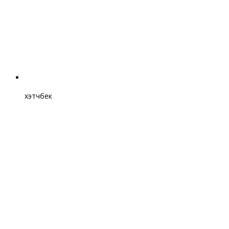
хэтчбек