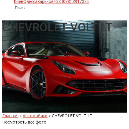
Киев
Одесса
Харьков
+38 (098) 8917070
CHEVROLET VOLT LT
Главная
»
Автомобили
»
CHEVROLET VOLT LT
Посмотреть все фото