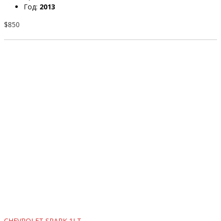
Год:
2013
$850
CHEVROLET SPARK 1LT