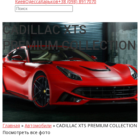
Киев
Одесса
Харьков
+38 (098) 8917070
CADILLAC XTS
PREMIUM COLLECTION
Главная
»
Автомобили
»
CADILLAC XTS PREMIUM COLLECTION
Посмотреть все фото