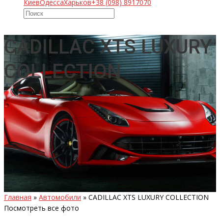
Киев
Одесса
Харьков
+38 (098) 8917070
CADILLAC XTS LUXURY
COLLECTION
Главная
»
Автомобили
»
CADILLAC XTS LUXURY COLLECTION
Посмотреть все фото