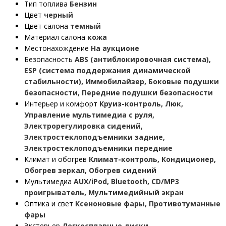
Тип топлива
Бензин
Цвет
черный
Цвет салона
темный
Материал салона
кожа
Местонахождение
На аукционе
Безопасность
ABS (антиблокировочная система),
ESP (система поддержания динамической
стабильности), Иммобилайзер, Боковые подушки
безопасности, Передние подушки безопасности
Интерьер и комфорт
Круиз-контроль, Люк,
Управление мультимедиа с руля,
Электрорегулировка сидений,
Электростеклоподъемники задние,
Электростеклоподъемники передние
Климат и обогрев
Климат-контроль, Кондиционер,
Обогрев зеркал, Обогрев сидений
Мультимедиа
AUX/iPod, Bluetooth, CD/MP3
проигрыватель, Мультимедийный экран
Оптика и свет
Ксеноновые фары, Противотуманные
фары
Экстерьер
Легкосплавные диски