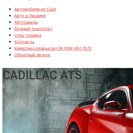
Автомобили из США
Авто в Украине
Мотоциклы
Водный транспорт
Спец техника
Контакты
Киев
Одесса
Харьков
+38 (098) 8917070
Обратный звонок
CADILLAC ATS