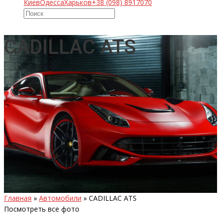
Киев
Одесса
Харьков
+38 (098) 8917070
CADILLAC ATS
Главная
»
Автомобили
»
CADILLAC ATS
Посмотреть все фото