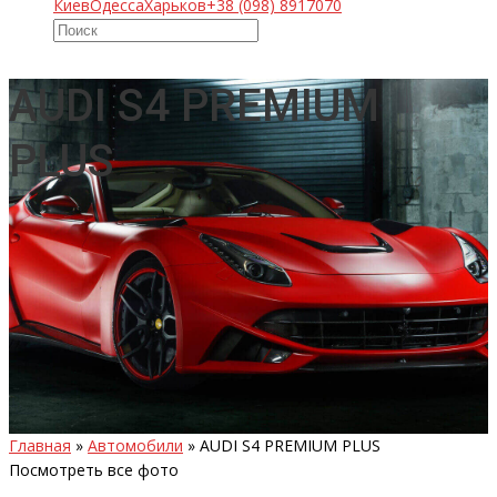
Киев
Одесса
Харьков
+38 (098) 8917070
AUDI S4 PREMIUM
PLUS
Главная
»
Автомобили
»
AUDI S4 PREMIUM PLUS
Посмотреть все фото