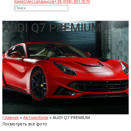
Киев
Одесса
Харьков
+38 (098) 8917070
AUDI Q7 PREMIUM
Главная
»
Автомобили
»
AUDI Q7 PREMIUM
Посмотреть все фото