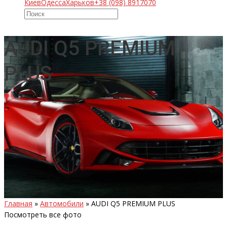
Киев
Одесса
Харьков
+38 (098) 8917070
AUDI Q5 PREMIUM
PLUS
Главная
»
Автомобили
»
AUDI Q5 PREMIUM PLUS
Посмотреть все фото