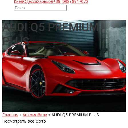
Киев
Одесса
Харьков
+38 (098) 8917070
AUDI Q5 PREMIUM
PLUS
Главная
»
Автомобили
»
AUDI Q5 PREMIUM PLUS
Посмотреть все фото