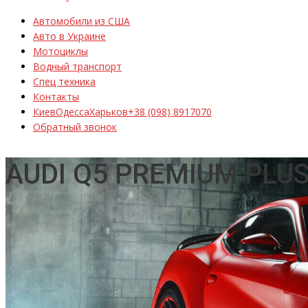
Автомобили из США
Авто в Украине
Мотоциклы
Водный транспорт
Спец техника
Контакты
Киев
Одесса
Харьков
+38 (098) 8917070
Обратный звонок
AUDI Q5 PREMIUM PLU