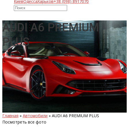
Киев
Одесса
Харьков
+38 (098) 8917070
AUDI A6 PREMIUM
PLUS
Главная
»
Автомобили
»
AUDI A6 PREMIUM PLUS
Посмотреть все фото