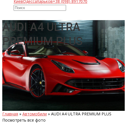
Киев
Одесса
Харьков
+38 (098) 8917070
AUDI A4 ULTRA
PREMIUM PLUS
Главная
»
Автомобили
»
AUDI A4 ULTRA PREMIUM PLUS
Посмотреть все фото