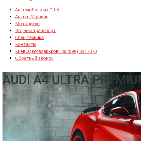
Автомобили из США
Авто в Украине
Мотоциклы
Водный транспорт
Спец техника
Контакты
Киев
Одесса
Харьков
+38 (098) 8917070
Обратный звонок
AUDI A4 ULTRA PREMI