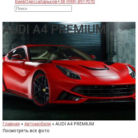
Киев
Одесса
Харьков
+38 (098) 8917070
AUDI A4 PREMIUM
Главная
»
Автомобили
»
AUDI A4 PREMIUM
Посмотреть все фото