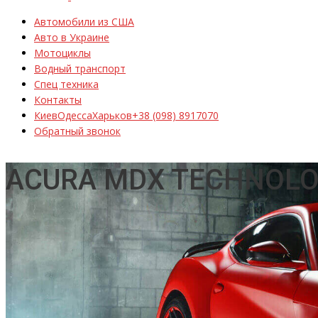
Автомобили из США
Авто в Украине
Мотоциклы
Водный транспорт
Спец техника
Контакты
Киев
Одесса
Харьков
+38 (098) 8917070
Обратный звонок
ACURA MDX TECHNOL