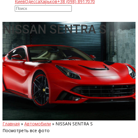
Киев
Одесса
Харьков
+38 (098) 8917070
NISSAN SENTRA S
Главная
»
Автомобили
»
NISSAN SENTRA S
Посмотреть все фото