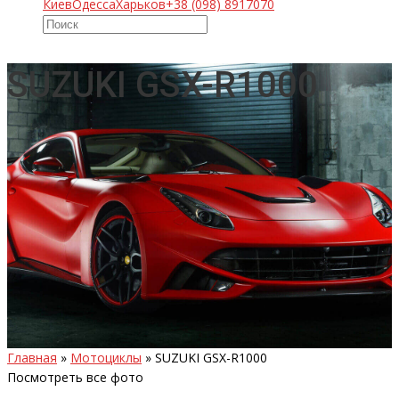
Киев
Одесса
Харьков
+38 (098) 8917070
SUZUKI GSX-R1000
Главная
»
Мотоциклы
»
SUZUKI GSX-R1000
Посмотреть все фото