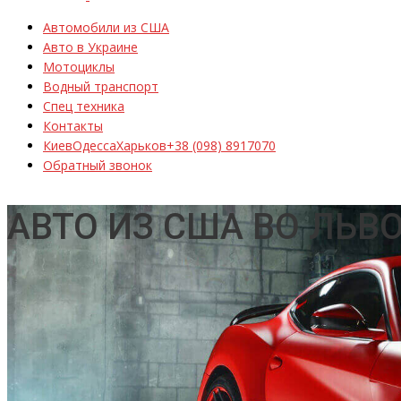
Автомобили из США
Авто в Украине
Мотоциклы
Водный транспорт
Спец техника
Контакты
Киев
Одесса
Харьков
+38 (098) 8917070
Обратный звонок
АВТО ИЗ США ВО ЛЬВ