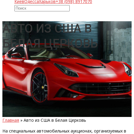
Киев
Одесса
Харьков
+38 (098) 8917070
АВТО ИЗ США В
БЕЛАЯ ЦЕРКОВЬ
Главная
»
Авто из США в Белая Церковь
На специальных автомобильных аукционах, организуемых в