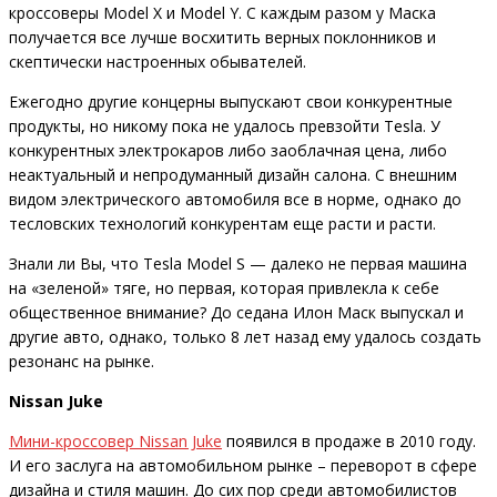
кроссоверы Model X и Model Y. С каждым разом у Маска
получается все лучше восхитить верных поклонников и
скептически настроенных обывателей.
Ежегодно другие концерны выпускают свои конкурентные
продукты, но никому пока не удалось превзойти Tesla. У
конкурентных электрокаров либо заоблачная цена, либо
неактуальный и непродуманный дизайн салона. С внешним
видом электрического автомобиля все в норме, однако до
тесловских технологий конкурентам еще расти и расти.
Знали ли Вы, что Tesla Model S — далеко не первая машина
на «зеленой» тяге, но первая, которая привлекла к себе
общественное внимание? До седана Илон Маск выпускал и
другие авто, однако, только 8 лет назад ему удалось создать
резонанс на рынке.
Nissan Juke
Мини-кроссовер Nissan Juke
появился в продаже в 2010 году.
И его заслуга на автомобильном рынке – переворот в сфере
дизайна и стиля машин. До сих пор среди автомобилистов