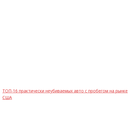
ТОП-16 практически неубиваемых авто с пробегом на рынке
США