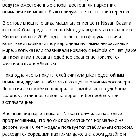
ведутся ожесточенные споры, достоин ли паркетник
внимания или можно было придумать что-то поинтереснее.
В основу внешнего вида машины лег концепт Nissan Qazana,
который был представлен на Международном автосалоне в
Женеве в марте 2009 года. После этого форума тысячи
водителей прозвали шоу-кар одним из самых некрасивых в
мире. Злопыхатели сравнивали новинку с Multipla от Fiat. Даже
антифанатам Ниссана подобное сравнение покажется
жестковатым и обидным.
Пока одна часть покупателей считала Juke недостойным
внимания, другие влюбились в концепцию мини-кроссовера.
Японский автомобиль покорил автомобилистов удобным
салоном, отличной ездой на дороге и беспроблемной
эксплуатацией.
Внешний вид паркетника от Nissan получился настолько
прогрессивным, что до сих пор смотрится нормально на
дороге. Уже 10 лет модель пользуется стабильным спросом,
расходится хорошими партиями даже в старом дизайне и