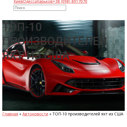
Киев
Одесса
Харьков
+38 (098) 8917070
ТОП-10
ПРОИЗВОДИТЕЛЕЙ
ЯХТ ИЗ США
Главная
»
Автоновости
»
ТОП-10 производителей яхт из США